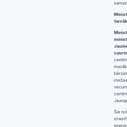
samazi
Minis
tievā
Minis
minist
Jauni
caurm
centim
mazāk 
bērzam
mežaud
vecumā
centim
Jaunaj
Šie no
izrais
energo