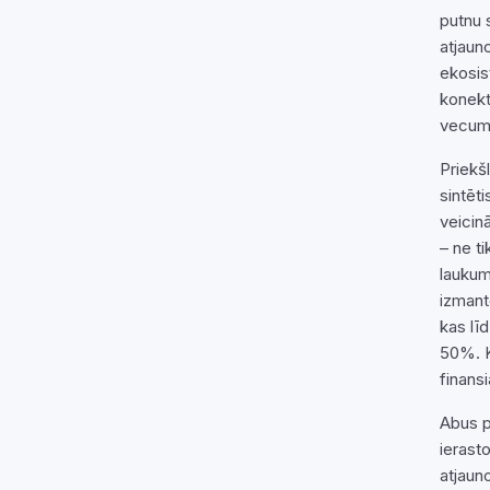
putnu 
atjaun
ekosis
konekt
vecumu
Priekš
sintēt
veicin
– ne ti
laukum
izmant
kas lī
50%. K
finansi
Abus p
ierast
atjaun