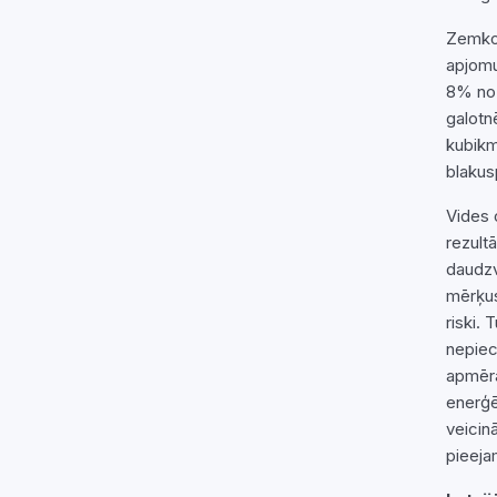
Zemkop
apjomu
8% no 
galotn
kubikm
blakus
Vides 
rezult
daudzv
mērķus
riski.
nepiec
apmēra
enerģē
veicinā
pieeja