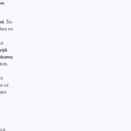
em
nā
. Šis
ties no
ko
vijā
sākumu
dots
es
as uz
isko
ca