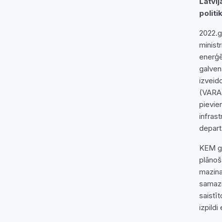
Latvij
politi
2022.g
ministr
enerģē
galven
izveid
(VARAM
pievie
infras
depar
KEM ga
plānoš
mazina
samazi
saistī
izpild