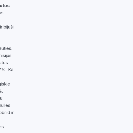
autos
as
r bijuši
uties.
isijas
utos
27%. Kā
,
iskie
%.
u,
nulles
brīd ir
es