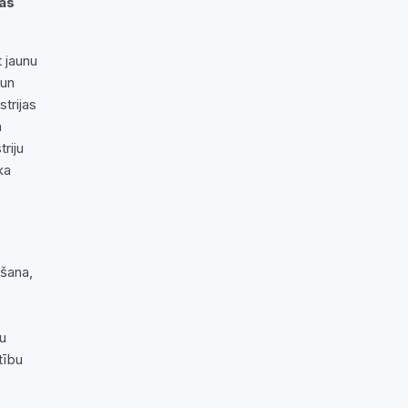
kas
t jaunu
 un
trijas
a
riju
ka
īšana,
ku
tību