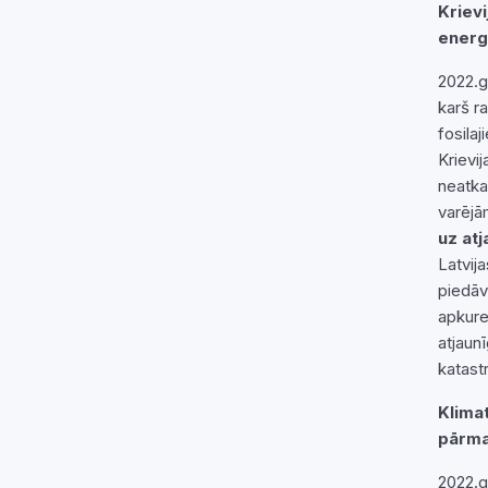
Kriev
ener
2022.g
karš r
fosila
Krievi
neatka
varējā
uz at
Latvij
piedāv
apkure
atjaunī
katast
Klima
pārma
2022.g