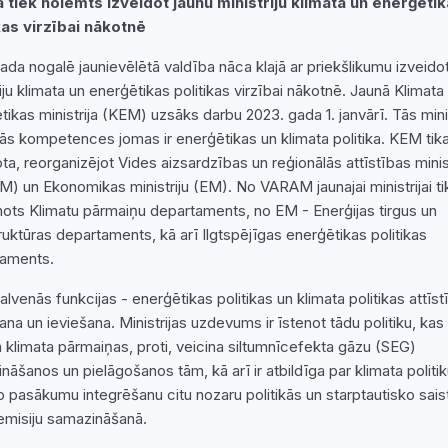
ā tiek nolemts izveidot jaunu ministriju klimata un enerģēti
kas virzībai nākotnē
ada nogalē jaunievēlētā valdība nāca klajā ar priekšlikumu izveido
iju klimata un enerģētikas politikas virzībai nākotnē. Jaunā Klimata
tikas ministrija (KEM) uzsāks darbu 2023. gada 1. janvārī. Tās minis
ās kompetences jomas ir enerģētikas un klimata politika. KEM tik
ota, reorganizējot Vides aizsardzības un reģionālās attīstības minist
) un Ekonomikas ministriju (EM). No VARAM jaunajai ministrijai ti
nots Klimatu pārmaiņu departaments, no EM - Enerģijas tirgus un
truktūras departaments, kā arī Ilgtspējīgas enerģētikas politikas
taments.
lvenās funkcijas - enerģētikas politikas un klimata politikas attīst
ana un ieviešana. Ministrijas uzdevums ir īstenot tādu politiku, kas
 klimata pārmaiņas, proti, veicina siltumnīcefekta gāzu (SEG)
nāšanos un pielāgošanos tām, kā arī ir atbildīga par klimata politi
to pasākumu integrēšanu citu nozaru politikās un starptautisko sais
i emisiju samazināšanā.