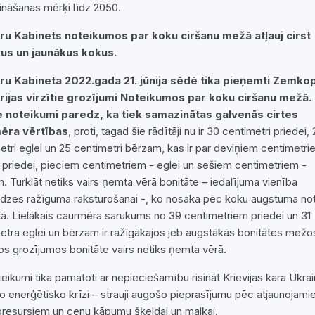
nāšanas mērķi līdz 2050.
tru Kabinets noteikumos par koku ciršanu mežā atļauj cirst
kus un jaunākus kokus.
tru Kabineta 2022.gada 21. jūnija sēdē tika pieņemti Zemko
rijas virzītie grozījumi Noteikumos par koku ciršanu mežā.
e noteikumi paredz, ka tiek samazinātas galvenās cirtes
ēra vērtības
, proti, tagad šie rādītāji nu ir 30 centimetri priedei,
etri eglei un 25 centimetri bērzam, kas ir par deviņiem centimetr
priedei, pieciem centimetriem - eglei un sešiem centimetriem -
. Turklāt netiks vairs ņemta vērā bonitāte – iedalījuma vienība
zes ražīguma raksturošanai -, ko nosaka pēc koku augstuma not
. Lielākais caurmēra sarukums no 39 centimetriem priedei un 31
etra eglei un bērzam ir ražīgākajos jeb augstākās bonitātes mežo
os grozījumos bonitāte vairs netiks ņemta vērā.
teikumi tika pamatoti ar nepieciešamību risināt Krievijas kara Ukra
īto enerģētisko krīzi – strauji augošo pieprasījumu pēc atjaunojam
resursiem un cenu kāpumu šķeldai un malkai.