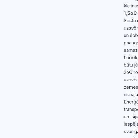
klajā a
1,5oC
Sestā 
uzsvērt
un šob
paaugs
samazi
Lai ie
būtu j
2oC ro
uzsvēr
zemes 
risinā
Enerģē
transp
emisij
iespēj
svarīg