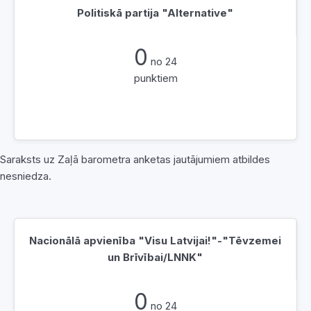
Politiskā partija "Alternative"
0
no 24
punktiem
Saraksts uz Zaļā barometra anketas jautājumiem atbildes
nesniedza.
Nacionālā apvienība "Visu Latvijai!"-"Tēvzemei
un Brīvībai/LNNK"
0
no 24