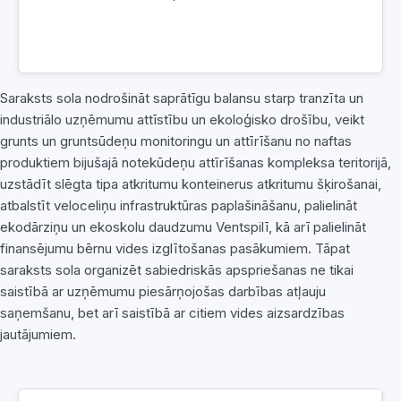
Saraksts sola nodrošināt saprātīgu balansu starp tranzīta un
industriālo uzņēmumu attīstību un ekoloģisko drošību, veikt
grunts un gruntsūdeņu monitoringu un attīrīšanu no naftas
produktiem bijušajā notekūdeņu attīrīšanas kompleksa teritorijā,
uzstādīt slēgta tipa atkritumu konteinerus atkritumu šķirošanai,
atbalstīt veloceliņu infrastruktūras paplašināšanu, palielināt
ekodārziņu un ekoskolu daudzumu Ventspilī, kā arī palielināt
finansējumu bērnu vides izglītošanas pasākumiem. Tāpat
saraksts sola organizēt sabiedriskās apspriešanas ne tikai
saistībā ar uzņēmumu piesārņojošas darbības atļauju
saņemšanu, bet arī saistībā ar citiem vides aizsardzības
jautājumiem.