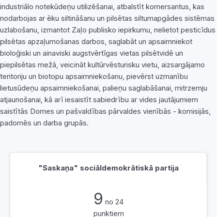
industriālo notekūdeņu utilizēšanai, atbalstīt komersantus, kas
nodarbojas ar ēku siltināšanu un pilsētas siltumapgādes sistēmas
uzlabošanu, izmantot Zaļo publisko iepirkumu, nelietot pesticīdus
pilsētas apzaļumošanas darbos, saglabāt un apsaimniekot
bioloģiski un ainaviski augstvērtīgas vietas pilsētvidē un
piepilsētas mežā, veicināt kultūrvēsturisku vietu, aizsargājamo
teritoriju un biotopu apsaimniekošanu, pievērst uzmanību
lietusūdeņu apsaimniekošanai, palieņu saglabāšanai, mitrzemju
atjaunošanai, kā arī iesaistīt sabiedrību ar vides jautājumiem
saistītās Domes un pašvaldības pārvaldes vienībās - komisijās,
padomēs un darba grupās.
"Saskaņa" sociāldemokrātiskā partija
9
no 24
punktiem