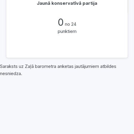
Jaunā konservatīvā partija
0
no 24
punktiem
Saraksts uz Zaļā barometra anketas jautājumiem atbildes
nesniedza.