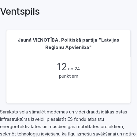
Ventspils
Jaunā VIENOTĪBA, Politiskā partija "Latvijas
Reģionu Apvienība"
12
no 24
punktiem
Saraksts sola stimulēt modernas un videi draudzīgākas ostas
infrastruktūras izveidi, piesaistīt ES fondu atbalstu
energoefektivitātes un mūsdienīgas mobilitātes projektiem,
sekmēt tehnoloģiju ieviešanu kaitīgu izmešu savākšanai un netīro