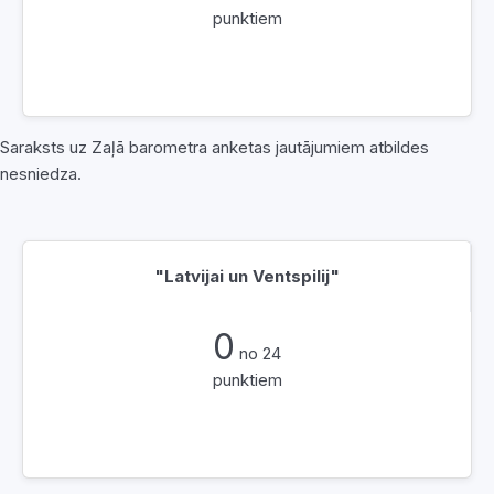
punktiem
Saraksts uz Zaļā barometra anketas jautājumiem atbildes
nesniedza.
"Latvijai un Ventspilij"
0
no 24
punktiem