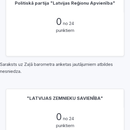
Politiskā partija "Latvijas Reģionu Apvienība"
0
no 24
punktiem
Saraksts uz Zaļā barometra anketas jautājumiem atbildes
nesniedza.
"LATVIJAS ZEMNIEKU SAVIENĪBA"
0
no 24
punktiem