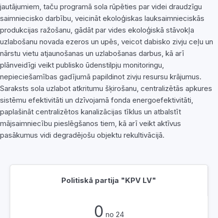
jautājumiem, taču programā sola rūpēties par videi draudzīgu
saimniecisko darbību, veicināt ekoloģiskas lauksaimnieciskās
produkcijas ražošanu, gādāt par vides ekoloģiskā stāvokļa
uzlabošanu novada ezeros un upēs, veicot dabisko zivju ceļu un
nārstu vietu atjaunošanas un uzlabošanas darbus, kā arī
plānveidīgi veikt publisko ūdenstilpju monitoringu,
nepieciešamības gadījumā papildinot zivju resursu krājumus.
Saraksts sola uzlabot atkritumu šķirošanu, centralizētās apkures
sistēmu efektivitāti un dzīvojamā fonda energoefektivitāti,
paplašināt centralizētos kanalizācijas tīklus un atbalstīt
mājsaimniecību pieslēgšanos tiem, kā arī veikt aktīvus
pasākumus vidi degradējošu objektu rekultivācijā.
Politiskā partija "KPV LV"
0
no 24