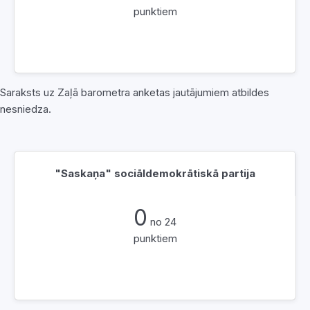
punktiem
Saraksts uz Zaļā barometra anketas jautājumiem atbildes
nesniedza.
"Saskaņa" sociāldemokrātiskā partija
0
no 24
punktiem