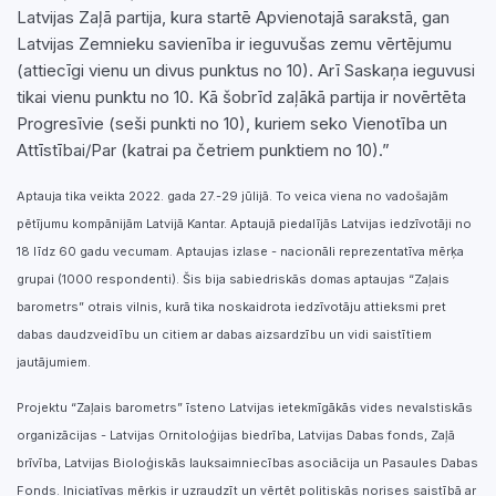
Latvijas Zaļā partija, kura startē Apvienotajā sarakstā, gan
Latvijas Zemnieku savienība ir ieguvušas zemu vērtējumu
(attiecīgi vienu un divus punktus no 10). Arī Saskaņa ieguvusi
tikai vienu punktu no 10. Kā šobrīd zaļākā partija ir novērtēta
Progresīvie (seši punkti no 10), kuriem seko Vienotība un
Attīstībai/Par (katrai pa četriem punktiem no 10).”
Aptauja tika veikta 2022. gada 27.-29 jūlijā. To veica viena no vadošajām
pētījumu kompānijām Latvijā Kantar. Aptaujā piedalījās Latvijas iedzīvotāji no
18 līdz 60 gadu vecumam. Aptaujas izlase - nacionāli reprezentatīva mērķa
grupai (1000 respondenti). Šis bija sabiedriskās domas aptaujas “Zaļais
barometrs” otrais vilnis, kurā tika noskaidrota iedzīvotāju attieksmi pret
dabas daudzveidību un citiem ar dabas aizsardzību un vidi saistītiem
jautājumiem.
Projektu “Zaļais barometrs” īsteno Latvijas ietekmīgākās vides nevalstiskās
organizācijas - Latvijas Ornitoloģijas biedrība, Latvijas Dabas fonds, Zaļā
brīvība, Latvijas Bioloģiskās lauksaimniecības asociācija un Pasaules Dabas
Fonds. Iniciatīvas mērķis ir uzraudzīt un vērtēt politiskās norises saistībā ar