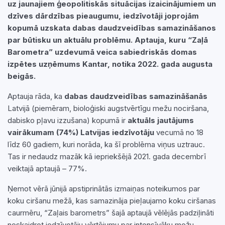
uz jaunajiem ģeopolitiskās situācijas izaicinājumiem un
dzīves dārdzības pieaugumu, iedzīvotāji joprojām
kopumā uzskata dabas daudzveidības samazināšanos
par būtisku un aktuālu problēmu. Aptauja, kuru “Zaļā
Barometra” uzdevumā veica sabiedriskās domas
izpētes uzņēmums Kantar, notika 2022. gada augusta
beigās.
Aptauja rāda, ka
dabas daudzveidības samazināšanās
Latvijā (piemēram, bioloģiski augstvērtīgu mežu nociršana,
dabisko pļavu izzušana) kopumā ir
aktuāls jautājums
vairākumam (74%) Latvijas iedzīvotāju
vecumā no 18
līdz 60 gadiem, kuri norāda, ka šī problēma viņus uztrauc.
Tas ir nedaudz mazāk kā iepriekšējā 2021. gada decembrī
veiktajā aptaujā – 77%.
Ņemot vērā jūnijā apstiprinātās izmaiņas noteikumos par
koku ciršanu mežā, kas samazināja pieļaujamo koku ciršanas
caurmēru, “Zaļais barometrs” šajā aptaujā vēlējās padziļināti
noskaidrot iedzīvotāju vērtējumu par intensīvāku mežu