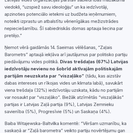
viedokli, “uzspiež savu ideoloģiju” un ka iedzīvotāji,
apzinoties potenciālo ietekmi uz budžeta ieņēmumiem,
noteikti izprastu un atbalstītu vērienīgākas mežizstrādes
nepieciešamību. Šī sabiedriskās domas aptauja liecina par
pretējo.”
Ņemot vērā gaidāmās 14. Saeimas vēlēšanas, “Zaļais
Barometrs” aptaujā iekļāva arī jautājumus par politisko partiju
piedāvājumu vides politikā.
Divas trešdaļas (67%) Latvijas
iedzīvotāju nevienu no šobrīd aktīvajām politiskajām
partijām neuzskata par “viszaļāko”
(tādu, kas aizstāv
dabas intereses un rīkojas vides un klimata labā), savukārt
viena trešdaļa (32%) iedzīvotāju uzskata, kādu no partijām
var nosaukt par “viszaļāko”. Biežāk atzīmētās “viszaļākās”
partijas ir Latvijas Zaļā partija (9%), Latvijas Zemnieku
savienība (5%), Progresīvie (5%) un Saskaņa (4%).
Baiba Witajewska-Baltvilka komentē: “Vēršam uzmanību, ka
saskaņā ar “Zaļā barometra” veikto partiju novērtējumu gan