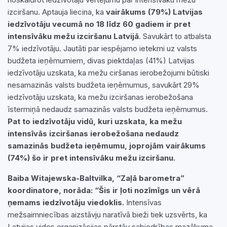
izciršanu. Aptauja liecina, ka
vairākums (79%) Latvijas
iedzīvotāju vecumā no 18 līdz 60 gadiem ir pret
intensīvāku mežu izciršanu Latvijā
. Savukārt to atbalsta
7% iedzīvotāju. Jautāti par iespējamo ietekmi uz valsts
budžeta ieņēmumiem, divas piektdaļas (41%) Latvijas
iedzīvotāju uzskata, ka mežu ciršanas ierobežojumi būtiski
nesamazinās valsts budžeta ieņēmumus, savukārt 29%
iedzīvotāju uzskata, ka mežu izciršanas ierobežošana
īstermiņā nedaudz samazinās valsts budžeta ieņēmumus.
Pat to iedzīvotāju vidū, kuri uzskata, ka mežu
intensīvās izciršanas ierobežošana nedaudz
samazinās budžeta ieņēmumu, joprojām vairākums
(74%) šo ir pret intensīvāku mežu izciršanu.
Baiba Witajewska-Baltvilka, “Zaļā barometra”
koordinatore, norāda: “Šis ir ļoti nozīmīgs un vērā
ņemams iedzīvotāju viedoklis.
Intensīvas
mežsaimniecības aizstāvju naratīvā bieži tiek uzsvērts, ka
Latvijas vides organizācijas pārstāv sabiedrības mazākuma