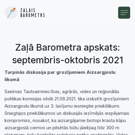
Zaļā Barometra apskats:
septembris-oktobris 2021
Turpinās diskusija par grozījumiem Aizsargjoslu
likumā
Saeimas Tautsaimniecības, agrārās, vides un reģionālās
politikas komisijas sēdē 21.09.2021. tika izskatīti grozījumiem
Aizsargjoslu likumā uz 3. lasījumu iesniegtie priekšlikumi.
Sniegtajos priekšlikumos un diskusijās iezīmējās iespējamais
kompromiss, nosakot, ka aizsargājamie biotopi krasta kāpu
aizsargjoslā ciemos un pilsētās būtu jāiekļauj līdz 300 m
platumam, taču konkrēta redakcija netika apstiprināta. Vides