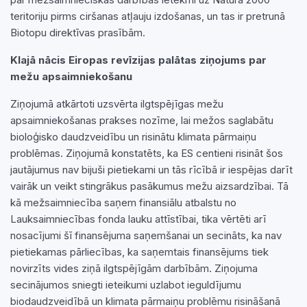
teritoriju pirms ciršanas atļauju izdošanas, un tas ir pretrunā
Biotopu direktīvas prasībām.
Klajā nācis Eiropas revīzijas palātas ziņojums par
mežu apsaimniekošanu
Ziņojumā atkārtoti uzsvērta ilgtspējīgas mežu
apsaimniekošanas prakses nozīme, lai mežos saglabātu
bioloģisko daudzveidību un risinātu klimata pārmaiņu
problēmas. Ziņojumā konstatēts, ka ES centieni risināt šos
jautājumus nav bijuši pietiekami un tās rīcībā ir iespējas darīt
vairāk un veikt stingrākus pasākumus mežu aizsardzībai. Tā
kā mežsaimniecība saņem finansiālu atbalstu no
Lauksaimniecības fonda lauku attīstībai, tika vērtēti arī
nosacījumi šī finansējuma saņemšanai un secināts, ka nav
pietiekamas pārliecības, ka saņemtais finansējums tiek
novirzīts vides ziņā ilgtspējīgām darbībām. Ziņojuma
secinājumos sniegti ieteikumi uzlabot ieguldījumu
biodaudzveidībā un klimata pārmaiņu problēmu risināšanā