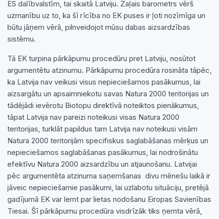
ES dalībvalstīm, tai skaitā Latviju. Zaļais barometrs vērš
uzmanību uz to, ka šī rīcība no EK puses ir ļoti nozīmīga un
būtu jāņem vērā, pilnveidojot mūsu dabas aizsardzības
sistēmu.
Tā EK turpina pārkāpumu procedūru pret Latviju, nosūtot
argumentētu atzinumu. Pārkāpumu procedūra rosināta tāpēc,
ka Latvija nav veikusi visus nepieciešamos pasākumus, lai
aizsargātu un apsaimniekotu savas Natura 2000 teritorijas un
tādējādi ievērotu Biotopu direktīvā noteiktos pienākumus,
tāpat Latvija nav pareizi noteikusi visas Natura 2000
teritorijas, turklāt papildus tam Latvija nav noteikusi visām
Natura 2000 teritorijām specifiskus saglabāšanas mērķus un
nepieciešamos saglabāšanas pasākumus, lai nodrošinātu
efektīvu Natura 2000 aizsardzību un atjaunošanu. Latvijai
pēc argumentēta atzinuma saņemšanas divu mēnešu laikā ir
jāveic nepieciešamie pasākumi, lai uzlabotu situāciju, pretējā
gadījumā EK var lemt par lietas nodošanu Eiropas Savienības
Tiesai. Šī pārkāpumu procedūra visdrīzāk tiks ņemta vērā,