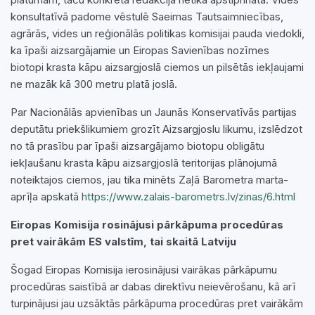
konsultatīvā padome vēstulē Saeimas Tautsaimniecības,
agrārās, vides un reģionālās politikas komisijai pauda viedokli,
ka īpaši aizsargājamie un Eiropas Savienības nozīmes
biotopi krasta kāpu aizsargjoslā ciemos un pilsētās iekļaujami
ne mazāk kā 300 metru platā joslā.
Par Nacionālās apvienības un Jaunās Konservatīvās partijas
deputātu priekšlikumiem grozīt Aizsargjoslu likumu, izslēdzot
no tā prasību par īpaši aizsargājamo biotopu obligātu
iekļaušanu krasta kāpu aizsargjoslā teritorijas plānojumā
noteiktajos ciemos, jau tika minēts Zaļā Barometra marta-
aprīļa apskatā
https://www.zalais-barometrs.lv/zinas/6.html
Eiropas Komisija rosinājusi pārkāpuma procedūras
pret vairākām ES valstīm, tai skaitā Latviju
Šogad Eiropas Komisija ierosinājusi vairākas pārkāpumu
procedūras saistībā ar dabas direktīvu neievērošanu, kā arī
turpinājusi jau uzsāktās pārkāpuma procedūras pret vairākām