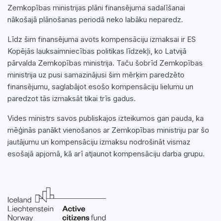
Zemkopības ministrijas plāni finansējuma sadalīšanai
nākošajā plānošanas periodā neko labāku neparedz.
Līdz šim finansējuma avots kompensāciju izmaksai ir ES
Kopējās lauksaimniecības politikas līdzekļi, ko Latvijā
pārvalda Zemkopības ministrija. Taču šobrīd Zemkopības
ministrija uz pusi samazinājusi šim mērķim paredzēto
finansējumu, saglabājot esošo kompensāciju lielumu un
paredzot tās izmaksāt tikai trīs gadus.
Vides ministrs savos publiskajos izteikumos gan pauda, ka
mēģinās panākt vienošanos ar Zemkopības ministriju par šo
jautājumu un kompensāciju izmaksu nodrošināt vismaz
esošajā apjomā, kā arī atjaunot kompensāciju darba grupu.