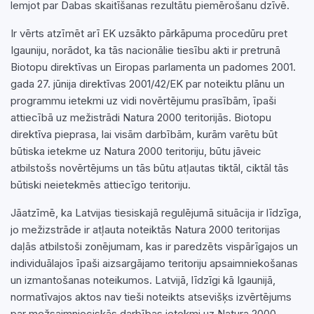
lemjot par Dabas skaitīšanas rezultātu piemērošanu dzīvē.
Ir vērts atzīmēt arī EK uzsākto pārkāpuma procedūru pret
Igauniju, norādot, ka tās nacionālie tiesību akti ir pretrunā
Biotopu direktīvas un Eiropas parlamenta un padomes 2001.
gada 27. jūnija direktīvas 2001/42/EK par noteiktu plānu un
programmu ietekmi uz vidi novērtējumu prasībām, īpaši
attiecībā uz mežistrādi Natura 2000 teritorijās. Biotopu
direktīva pieprasa, lai visām darbībām, kurām varētu būt
būtiska ietekme uz Natura 2000 teritoriju, būtu jāveic
atbilstošs novērtējums un tās būtu atļautas tiktāl, ciktāl tās
būtiski neietekmēs attiecīgo teritoriju.
Jāatzīmē, ka Latvijas tiesiskajā regulējumā situācija ir līdzīga,
jo mežizstrāde ir atļauta noteiktās Natura 2000 teritorijas
daļās atbilstoši zonējumam, kas ir paredzēts vispārīgajos un
individuālajos īpaši aizsargājamo teritoriju apsaimniekošanas
un izmantošanas noteikumos. Latvijā, līdzīgi kā Igaunijā,
normatīvajos aktos nav tieši noteikts atsevišķs izvērtējums
par mežsaimnieciskās darbības ietekmi uz Natura 2000