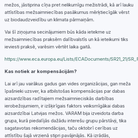
mežos, jāstiprina cīņa pret nelikumīgu mežistrādi, kā arī lauku
attīstības mežsaimniecības pasākumus mērķtiecīgāk vērst
uz biodaudzveidību un klimata pārmaiņām.
Vai šī ziņojuma secinājumiem būs kāda ietekme uz
mežsaimniecības praksēm dalībvalstīs un kā ieteikumi tiks
ieviesti praksē, varēsim vērtēt laika gaitā.
https://www.eca.europa.eu/Lists/ECADocuments/SR21_21/SR_F
Kas notiek ar kompensācijām?
Lai arī jau vairākus gadus gan vides organizācijas, gan meža
īpašnieki uzsver, ka atbilstošas kompensācijas par dabas
aizsardzības radītajiem mežsaimnieciskās darbības
ierobežojumiem, ir izšķirīgais faktors veiksmīgākai dabas
aizsardzībai Latvijas mežos. VARAM bija izveidota darba
grupa, kurā piedalījās dažādu interešu grupu pārstāvji, tika
sagatavotas rekomendācijas, taču oktobrī cerības uz
attīstību šajā virzienā stipri pavājinājās. Kā izrādās,