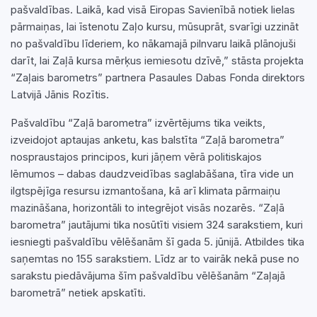
pašvaldības. Laikā, kad visā Eiropas Savienībā notiek lielas
pārmaiņas, lai īstenotu Zaļo kursu, mūsuprāt, svarīgi uzzināt
no pašvaldību līderiem, ko nākamajā pilnvaru laikā plānojuši
darīt, lai Zaļā kursa mērķus iemiesotu dzīvē,” stāsta projekta
“Zaļais barometrs” partnera Pasaules Dabas Fonda direktors
Latvijā Jānis Rozītis.
Pašvaldību “Zaļā barometra” izvērtējums tika veikts,
izveidojot aptaujas anketu, kas balstīta “Zaļā barometra”
nospraustajos principos, kuri jāņem vērā politiskajos
lēmumos – dabas daudzveidības saglabāšana, tīra vide un
ilgtspējīga resursu izmantošana, kā arī klimata pārmaiņu
mazināšana, horizontāli to integrējot visās nozarēs. “Zaļā
barometra” jautājumi tika nosūtīti visiem 324 sarakstiem, kuri
iesniegti pašvaldību vēlēšanām šī gada 5. jūnijā. Atbildes tika
saņemtas no 155 sarakstiem. Līdz ar to vairāk nekā puse no
sarakstu piedāvājuma šīm pašvaldību vēlēšanām “Zaļajā
barometrā” netiek apskatīti.