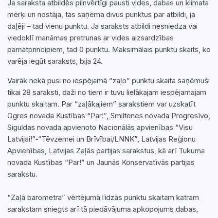
Ja saraksta atbildēs pilnvērtīgi pausti vides, dabas un klimata
mērķi un nostāja, tas saņēma divus punktus par atbildi, ja
daļēji – tad vienu punktu. Ja saraksts atbildi nesniedza vai
viedoklī manāmas pretrunas ar vides aizsardzības
pamatprincipiem, tad 0 punktu. Maksimālais punktu skaits, ko
varēja iegūt saraksts, bija 24.
Vairāk nekā pusi no iespējamā “zaļo” punktu skaita saņēmuši
tikai 28 saraksti, daži no tiem ir tuvu lielākajam iespējamajam
punktu skaitam. Par “zaļākajiem” sarakstiem var uzskatīt
Ogres novada Kustības “Par!”, Smiltenes novada Progresīvo,
Siguldas novada apvienoto Nacionālās apvienības “Visu
Latvijai!”-“Tēvzemei un Brīvībai/LNNK”, Latvijas Reģionu
Apvienības, Latvijas Zaļās partijas sarakstus, kā arī Tukuma
novada Kustības “Par!” un Jaunās Konservatīvās partijas
sarakstu.
“Zaļā barometra” vērtējumā līdzās punktu skaitam katram
sarakstam sniegts arī tā piedāvājuma apkopojums dabas,