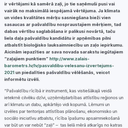
ir vērtējami kā samērā zaļi, jo tie saņēmuši pusi vai
vairāk no maksimālā iespējamā vērtējuma. Ja klimata
un vides kvalitātes mērķu sasniegšana bieži vien
sasaucas ar pašvaldību nospraustajiem mērķiem, tad
dabas vērtību saglabāšana ir palikusi novārtā, taču
liela daļa pašvaldību kandidātu ir apņēmības pilni
atbalstīt bioloģisko lauksaimniecību un zaļo iepirkumu.
Aicinām iepazīties ar sava novada sarakstu iegūtajiem
“zaļajiem punktiem”
http://www.zalais-
barometrs.lv/lv/pasvaldibu-velesanu-izvertejums-
2021
un piedalīties pašvaldību vēlēšanās, veicot
informētu izvēli.
“Pašvaldību rīcībā ir instrumenti, kas vistiešākajā veidā
ietekmē cilvēku dzīvi, uzņēmējdarbības attīstību reģionos un
arī klimatu un dabu, apkārtējo vidi kopumā. Lēmumi un
izvēles par teritorijas attīstības plānošanu, ekonomisko un
sociālo iniciatīvu atbalstu, rīcība īpašumu apsaimniekošanā
var būt un var nebūt “zaļi” – tas lielā mērā atkarīgs no katras