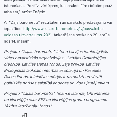
īstenošanai. Pozitīvi vērtējams, ka saraksti šīm rīcībām pauž
atbalstu,” atzīst Eņģele.
Ar “Zaļā barometra” rezultātiem un sarakstu piedāvājumu var
iepazīties:
http://www.zalais-barometrs.lv/lv/pasvaldibu-
velesanu-izvertejums-2021
. Anketēšana notika no 29. aprīļa
līdz 14. maijam.
Projektu “Zaļais barometrs” īsteno Latvijas ietekmīgākās
vides nevalstiskās organizācijas - Latvijas Ornitoloģijas
biedrība, Latvijas Dabas fonds, Zaļā brīvība, Latvijas
Bioloģiskās lauksaimniecības asociācija un Pasaules
Dabas Fonds. Iniciatīvas mērķis ir uzraudzīt un vērtēt
politiskās norises saistībā ar dabas un vides jautājumiem.
Projektu ”Zaļais barometrs” finansē Islande, Lihtenšteina
un Norvēģija caur EEZ un Norvēģijas grantu programmu
“Aktīvo iedzīvotāju fonds”.