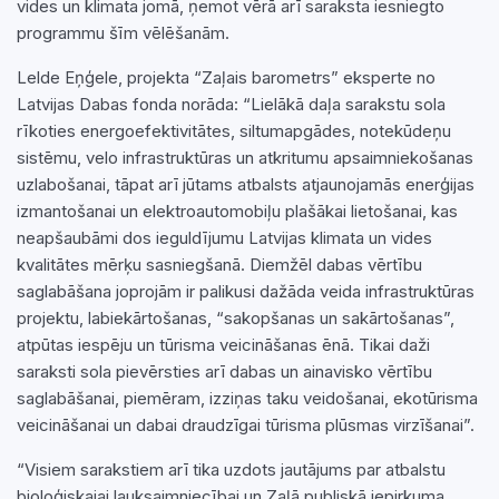
vides un klimata jomā, ņemot vērā arī saraksta iesniegto
programmu šīm vēlēšanām.
Lelde Eņģele, projekta “Zaļais barometrs” eksperte no
Latvijas Dabas fonda norāda: “Lielākā daļa sarakstu sola
rīkoties energoefektivitātes, siltumapgādes, notekūdeņu
sistēmu, velo infrastruktūras un atkritumu apsaimniekošanas
uzlabošanai, tāpat arī jūtams atbalsts atjaunojamās enerģijas
izmantošanai un elektroautomobiļu plašākai lietošanai, kas
neapšaubāmi dos ieguldījumu Latvijas klimata un vides
kvalitātes mērķu sasniegšanā. Diemžēl dabas vērtību
saglabāšana joprojām ir palikusi dažāda veida infrastruktūras
projektu, labiekārtošanas, “sakopšanas un sakārtošanas”,
atpūtas iespēju un tūrisma veicināšanas ēnā. Tikai daži
saraksti sola pievērsties arī dabas un ainavisko vērtību
saglabāšanai, piemēram, izziņas taku veidošanai, ekotūrisma
veicināšanai un dabai draudzīgai tūrisma plūsmas virzīšanai”.
“Visiem sarakstiem arī tika uzdots jautājums par atbalstu
bioloģiskajai lauksaimniecībai un Zaļā publiskā iepirkuma