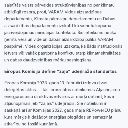
saistītās valsts pārvaldes struktūrvienības no par klimatu
atbildīgā resora, proti, VARAM Vides aizsardzības
departamentu, Klimata pārmaiņu departamentu un Dabas
aizsardzības departamentu izskatīt kā vienotu kopumu
jaunveidojamās ministrijas kontekstā. Šis ieteikums netika
ņemts vērā un vide un dabas aizsardzība palika VARAM
paspārnē. Vides organizācijas uzskata, ka šāds institucionāls
ietvars vēl vairāk pastiprina konfliktu starp klimatneitralitātes
un dabas daudzveidības mērķu sasniegšanu.
Eiropas Komisija definē “zaļā” ūdeņraža standartus
Eiropas Komisija 2023. gada 13. februārī izdeva divus
deleģētos aktus — tās ierosinātos noteikumus Atjaunojamo
energoresursu direktīvas ietvaros ar mērķi definēt, kas ir
atjaunojamais jeb “zaļais” ūdeņradis. Šie noteikumi ir
saskaņā arī ar Komisijas 2022. gada maija REPowerEU plānu,
kura mērķis ir dažādot enerģijas piegādes un samazināt
atkarību no fosilā kurināmā.