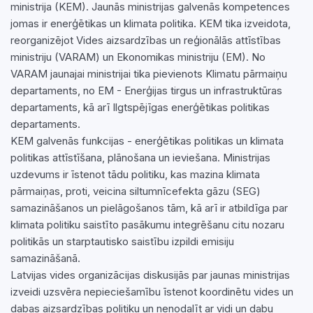
ministrija (KEM). Jaunās ministrijas galvenās kompetences
jomas ir enerģētikas un klimata politika. KEM tika izveidota,
reorganizējot Vides aizsardzības un reģionālās attīstības
ministriju (VARAM) un Ekonomikas ministriju (EM). No
VARAM jaunajai ministrijai tika pievienots Klimatu pārmaiņu
departaments, no EM - Enerģijas tirgus un infrastruktūras
departaments, kā arī Ilgtspējīgas enerģētikas politikas
departaments.
KEM galvenās funkcijas - enerģētikas politikas un klimata
politikas attīstīšana, plānošana un ieviešana. Ministrijas
uzdevums ir īstenot tādu politiku, kas mazina klimata
pārmaiņas, proti, veicina siltumnīcefekta gāzu (SEG)
samazināšanos un pielāgošanos tām, kā arī ir atbildīga par
klimata politiku saistīto pasākumu integrēšanu citu nozaru
politikās un starptautisko saistību izpildi emisiju
samazināšanā.
Latvijas vides organizācijas diskusijās par jaunas ministrijas
izveidi uzsvēra nepieciešamību īstenot koordinētu vides un
dabas aizsardzības politiku un nenodalīt ar vidi un dabu