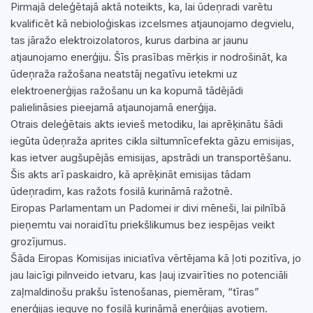
Pirmajā deleģētajā aktā noteikts, ka, lai ūdeņradi varētu
kvalificēt kā nebioloģiskas izcelsmes atjaunojamo degvielu,
tas jāražo elektroizolatoros, kurus darbina ar jaunu
atjaunojamo enerģiju. Šīs prasības mērķis ir nodrošināt, ka
ūdeņraža ražošana neatstāj negatīvu ietekmi uz
elektroenerģijas ražošanu un ka kopumā tādējādi
palielināsies pieejamā atjaunojamā enerģija.
Otrais deleģētais akts ievieš metodiku, lai aprēķinātu šādi
iegūta ūdeņraža aprites cikla siltumnīcefekta gāzu emisijas,
kas ietver augšupējās emisijas, apstrādi un transportēšanu.
Šis akts arī paskaidro, kā aprēķināt emisijas tādam
ūdeņradim, kas ražots fosilā kurināmā ražotnē.
Eiropas Parlamentam un Padomei ir divi mēneši, lai pilnībā
pieņemtu vai noraidītu priekšlikumus bez iespējas veikt
grozījumus.
Šāda Eiropas Komisijas iniciatīva vērtējama kā ļoti pozitīva, jo
jau laicīgi pilnveido ietvaru, kas ļauj izvairīties no potenciāli
zaļmaldinošu prakšu īstenošanas, piemēram, “tīras”
enerģijas ieguve no fosilā kurināmā enerģijas avotiem.