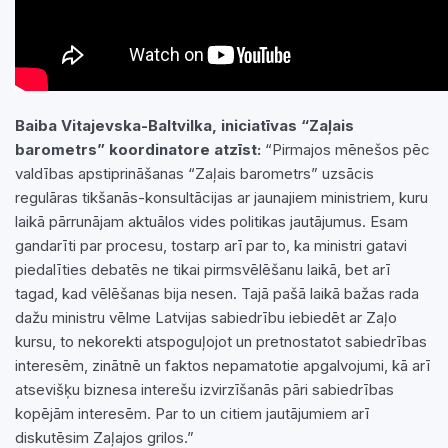
Baiba Vitajevska-Baltvilka, iniciatīvas “Zaļais
barometrs” koordinatore atzīst:
“Pirmajos mēnešos pēc
valdības apstiprināšanas “Zaļais barometrs” uzsācis
regulāras tikšanās-konsultācijas ar jaunajiem ministriem, kuru
laikā pārrunājam aktuālos vides politikas jautājumus. Esam
gandarīti par procesu, tostarp arī par to, ka ministri gatavi
piedalīties debatēs ne tikai pirmsvēlēšanu laikā, bet arī
tagad, kad vēlēšanas bija nesen. Tajā pašā laikā bažas rada
dažu ministru vēlme Latvijas sabiedrību iebiedēt ar Zaļo
kursu, to nekorekti atspoguļojot un pretnostatot sabiedrības
interesēm, zinātnē un faktos nepamatotie apgalvojumi, kā arī
atsevišķu biznesa interešu izvirzīšanās pāri sabiedrības
kopējām interesēm. Par to un citiem jautājumiem arī
diskutēsim Zaļajos grilos.”