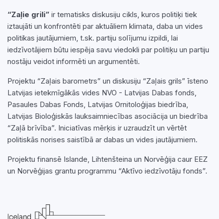
“Zaļie grili”
ir tematisks diskusiju cikls, kuros politiķi tiek
iztaujāti un konfrontēti par aktuāliem klimata, daba un vides
politikas jautājumiem, t.sk. partiju solījumu izpildi, lai
iedzīvotājiem būtu iespēja savu viedokli par politiķu un partiju
nostāju veidot informēti un argumentēti.
Projektu “Zaļais barometrs” un diskusiju “Zaļais grils” īsteno
Latvijas ietekmīgākās vides NVO - Latvijas Dabas fonds,
Pasaules Dabas Fonds, Latvijas Ornitoloģijas biedrība,
Latvijas Bioloģiskās lauksaimniecības asociācija un biedrība
“Zaļā brīvība”. Iniciatīvas mērķis ir uzraudzīt un vērtēt
politiskās norises saistībā ar dabas un vides jautājumiem.
Projektu finansē Islande, Lihtenšteina un Norvēģija caur EEZ
un Norvēģijas grantu programmu “Aktīvo iedzīvotāju fonds”.