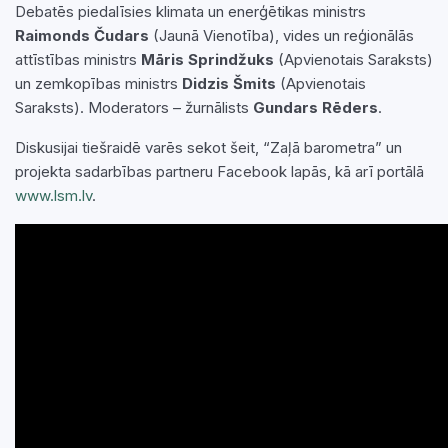
Debatēs piedalīsies klimata un enerģētikas ministrs
Raimonds Čudars
(Jaunā Vienotība), vides un reģionālās
attīstības ministrs
Māris Sprindžuks
(Apvienotais Saraksts)
un zemkopības ministrs
Didzis Šmits
(Apvienotais
Saraksts). Moderators – žurnālists
Gundars Rēders
.
Diskusijai tiešraidē varēs sekot šeit, “Zaļā barometra” un
projekta sadarbības partneru Facebook lapās, kā arī portālā
www.lsm.lv
.