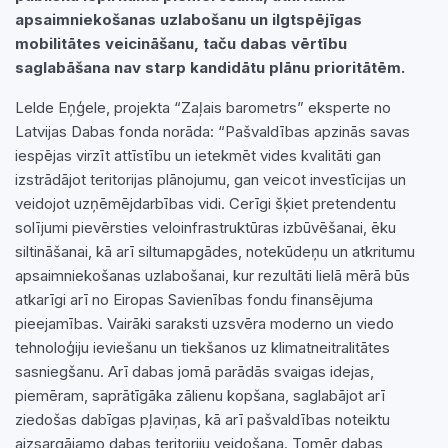
apsaimniekošanas uzlabošanu un ilgtspējīgas
mobilitātes veicināšanu, taču dabas vērtību
saglabāšana nav starp kandidātu plānu prioritātēm.
Lelde Eņģele, projekta “Zaļais barometrs” eksperte no
Latvijas Dabas fonda norāda: “Pašvaldības apzinās savas
iespējas virzīt attīstību un ietekmēt vides kvalitāti gan
izstrādājot teritorijas plānojumu, gan veicot investīcijas un
veidojot uzņēmējdarbības vidi. Cerīgi šķiet pretendentu
solījumi pievērsties veloinfrastruktūras izbūvēšanai, ēku
siltināšanai, kā arī siltumapgādes, notekūdeņu un atkritumu
apsaimniekošanas uzlabošanai, kur rezultāti lielā mērā būs
atkarīgi arī no Eiropas Savienības fondu finansējuma
pieejamības. Vairāki saraksti uzsvēra moderno un viedo
tehnoloģiju ieviešanu un tiekšanos uz klimatneitralitātes
sasniegšanu. Arī dabas jomā parādās svaigas idejas,
piemēram, saprātīgāka zālienu kopšana, saglabājot arī
ziedošas dabīgas pļaviņas, kā arī pašvaldības noteiktu
aizsargājamo dabas teritoriju veidošana. Tomēr dabas