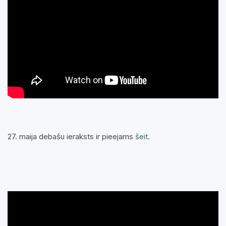
27. maija debašu ieraksts ir pieejams
šeit
.