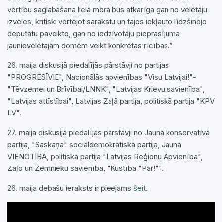
vērtību saglabāšana lielā mērā būs atkarīga gan no vēlētāju
izvēles, kritiski vērtējot sarakstu un tajos iekļauto līdzšinējo
deputātu paveikto, gan no iedzīvotāju pieprasījuma
jaunievēlētajām domēm veikt konkrētas rīcības.”
26. maija diskusijā piedalījās pārstāvji no partijas
"PROGRESĪVIE", Nacionālās apvienības "Visu Latvijai!"-
"Tēvzemei un Brīvībai/LNNK", "Latvijas Krievu savienība",
"Latvijas attīstībai", Latvijas Zaļā partija, politiskā partija "KPV
LV".
27. maija diskusijā piedalījās pārstāvji no Jaunā konservatīvā
partija, "Saskaņa" sociāldemokrātiskā partija, Jaunā
VIENOTĪBA, politiskā partija "Latvijas Reģionu Apvienība",
Zaļo un Zemnieku savienība, "Kustība "Par!"".
26. maija debašu ieraksts ir pieejams
šeit
.