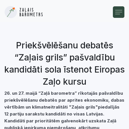
Priekšvēlēšanu debatēs
“Zaļais grils” pašvaldību
kandidāti sola īstenot Eiropas
Zaļo kursu
26. un 27. maijā “Zaļā barometra” rīkotajās pašvaldību
priekšvēlēšanu debatēs par aprites ekonomiku, dabas
vērtībām un klimatneitralitāti "Zaļais grils"piedalījās
12 partiju sarakstu kandidāti no visas Latvijas.
Kandidāti par prioritātēm galvenokārt uzskata Zaļā
publiskā iepirkuma piemērošanu, atkritumu