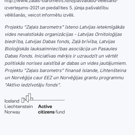
http://www.zalais-barometrs.lv/lv/pasvaldibu-velesanu-
izvertejums-2021 un piedalīties 5. jūnija pašvaldību
vēlēšanās, veicot informētu izvēli.
Projektu “Zaļais barometrs” īsteno Latvijas ietekmīgākās
vides nevalstiskās organizācijas - Latvijas Ornitoloģijas
biedrība, Latvijas Dabas fonds, Zaļā brīvība, Latvijas
Bioloģiskās lauksaimniecības asociācija un Pasaules
Dabas Fonds. Iniciatīvas mērķis ir uzraudzīt un vērtēt
politiskās norises saistībā ar dabas un vides jautājumiem.
Projektu ”Zaļais barometrs” finansē Islande, Lihtenšteina
un Norvēģija caur EEZ un Norvēģijas grantu programmu
“Aktīvo iedzīvotāju fonds”.