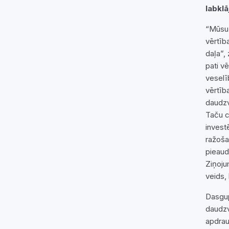
labklā
“Mūsu 
vērtīb
daļa”,
pati vē
veselī
vērtīb
daudzv
Taču c
invest
ražoša
pieaud
Ziņoju
veids,
Dasgup
daudzv
apdrau