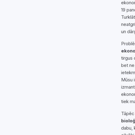
ekonom
19 pan
Turklā
neatgr
un dār
Problē
ekono
tirgus
bet ne
ietekm
Mūsu i
izmanto
ekonom
tiek m
Tāpēc 
biolo
dabu, 