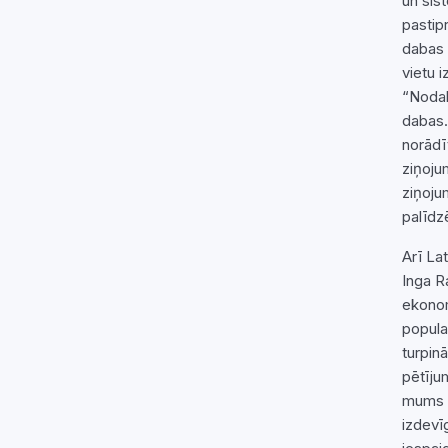
un sis
pastip
dabas 
vietu i
“Noda
dabas.
norādī
ziņoju
ziņoju
palīdzē
Arī La
Inga R
ekonom
popula
turpin
pētīju
mums i
izdevī