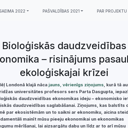
SAEIMA 2022
PAŠVALDĪBAS 2021
PAR PROJEKTU
Bioloģiskās daudzveidības
onomika – risinājums pasau
ekoloģiskajai krīzei
ēļ Londonā klajā nāca
jauns, vērienīgs ziņojums
, kurā tā a
idžas universitātes profesors sers Parta Dasgupta, iepazī
oloģiskās daudzveidības ekonomikas ideju – ekonomisko ie
ģiskās daudzveidības saglabāšanai. Ziņojums, kas balstīts d
tnē par ekosistēmām un to saikni ar ekonomiku, aicina stei
ndamentāli mainīt mūsu pieeju ekonomikai un ekonomikas
gumu mērīšanai, lai aizsargātu dabu un līdz ar to arī mūsu