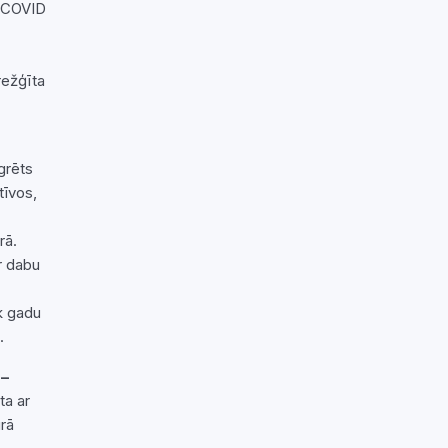
r COVID
režģīta
grēts
tīvos,
rā.
r dabu
k gadu
.
 –
ta ar
rā