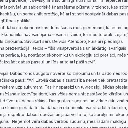
tēmu pārveide, it sevišķi finanšu un izglītības jomā. Tā nepiecieš
rināt privātā un sabiedriskā finansējuma plūsmu virzienos, kas stipr
kapitālu, un samazināt pretējo, kā arī stingri nostiprināt dabas pas
zglītības politikā.
lot dabu no ekonomiskās domāšanas mēs pieņemam, ka esam ār
 Ekonomika nav vainojama – vaina ir veidā, kā mēs to praktizējam,
ts ziņojumā. Savukārt sers Deivids Atenboro, kurš arī piedalījās
ma prezentācijā, teicis – “šis visaptverošais un ārkārtīgi svarīgais
ms parāda, ka, nostādot ekonomiku un ekoloģiju aci pret aci, mēs
t izglābt dabas pasauli un līdz ar to arī paši sevi”.
tvijas Dabas fonds augstu novērtē šo ziņojumu un tā padomes loc
ačinska pauž: “Arī Latvijā dabas aizsardzība nereti tiek pretstatīta
iskam uzplaukumam. Tas ir nepareizi un tuvredzīgi, šādas pieeja
rizēšana ir izdevīga tiem, kas vēlas nemainīt pastāvošo kārtību un
āt dzīvot uz dabas rēķina. Dasguptas ziņojums un virkne citu zināt
mu skaidri pierāda to, ka daba un ekonomika var strādāt roku rokā,
r jārespektē dabas robežas un jāpārvērtē to, kā aprēķinam ekon
gumu. Neņemot vērā dabas vērtību zudumu, mēs radām maldīgu