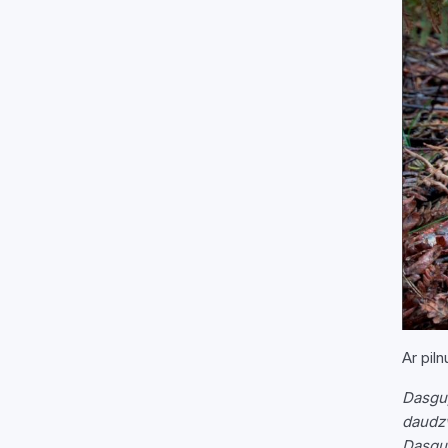
Ar pil
Dasgup
daudzv
Dasgup