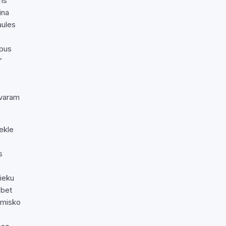
ams
ina
aules
pus
”
 varam
ekle
s
nieku
 bet
omisko