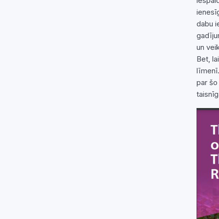
iespai
ienesī
dabu i
gadīju
un vei
Bet, l
līmenī
par šo
taisnī