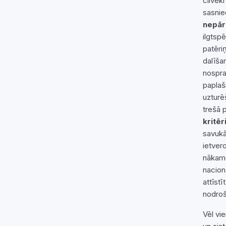
cilvēk
sasnie
nepār
ilgtsp
patēri
dalīša
nospra
paplaš
uzturē
trešā 
kritēri
savukā
ietver
nākamo
nacion
attīst
nodroš
Vēl vi