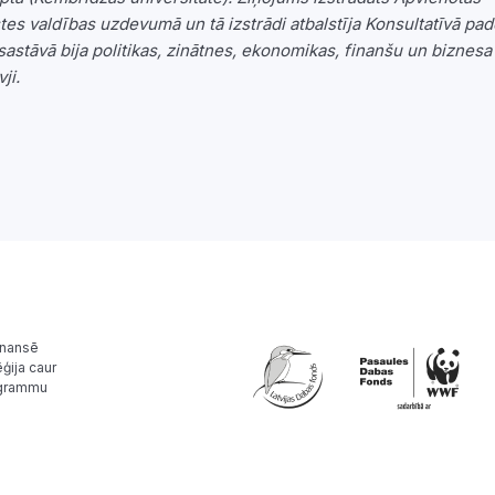
stes valdības uzdevumā un tā izstrādi atbalstīja Konsultatīvā pa
sastāvā bija politikas, zinātnes, ekonomikas, finanšu un biznesa
ji.
inansē
ģija caur
ogrammu