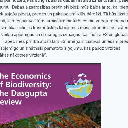
du par nozaru, kas stingri balstās dabas resursu izmantošanā, pati
gumu. Dabas aizsardzības pretinieki bieži mūs baida ar to, ka, pi
ekļaujošu pieeju, preces un pakalpojumi kļūs dārgāki. Tā būs tikai 
mā, ja mēs par varītēm turpināsim pieturēties pie vecajiem para
ksim tikai nelielus kosmētiskus labojumus mūsu ekonomikas sistē
ai veiktu apjomīgas un drosmīgas izmaiņas, tas jādara ES un globāl
. Tāpēc mēs pilnībā atbalstām ES līmeņa iniciatīvas un esam prie
 apjomīgo un zinātniski pamatoto ziņojumu, kas palīdz virzīties
gākas nākotnes virzienā”.