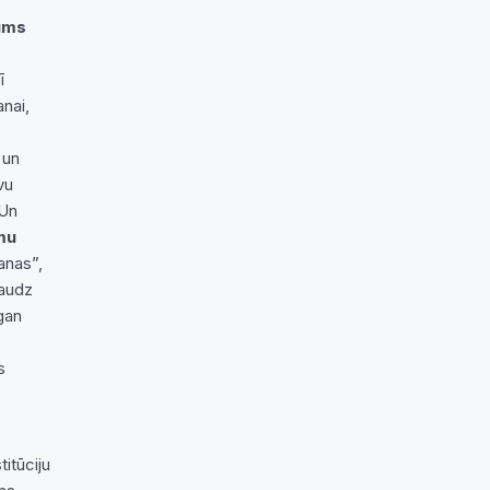
jums
ī
anai,
 un
vu
 Un
mu
anas”,
daudz
gan
s
itūciju