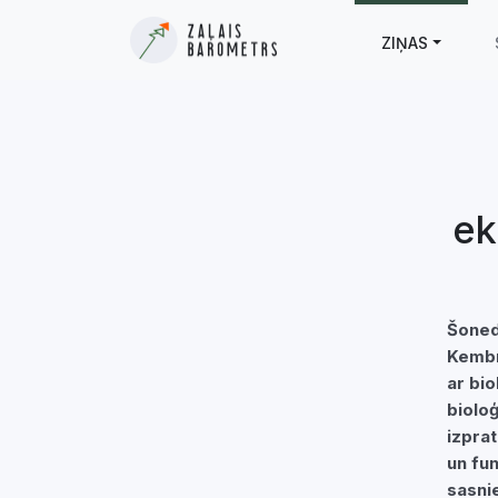
ZIŅAS
ek
Šoned
Kembr
ar bi
biolo
izpra
un fu
sasnie