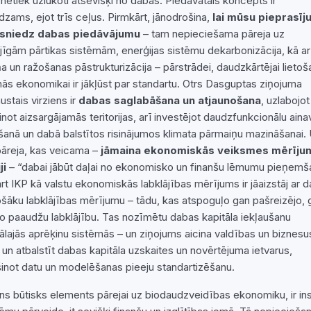
i netiek uzlūkoti atsevišķi no dabas. Piedāvātais koncepts ir
dzams, ejot trīs ceļus. Pirmkārt, jānodrošina,
lai mūsu pieprasī
sniedz dabas piedāvājumu
– tam nepieciešama pāreja uz
ējīgām pārtikas sistēmām, enerģijas sistēmu dekarbonizācija, kā ar
ņa un ražošanas pāstrukturizācija – pārstrādei, daudzkārtējai lietoš
nās ekonomikai ir jākļūst par standartu. Otrs Dasguptas ziņojuma
ustais virziens ir
dabas saglabāšana un atjaunošana
, uzlabojot
inot aizsargājamās teritorijas, arī investējot daudzfunkcionālu aina
šanā un dabā balstītos risinājumos klimata pārmaiņu mazināšanai.
pāreja, kas veicama –
jāmaina ekonomiskās veiksmes mērīju
ji
– “dabai jābūt daļai no ekonomisko un finanšu lēmumu pieņemš
rt IKP kā valstu ekonomiskās labklājības mērījums ir jāaizstāj ar 
ošāku labklājības mērījumu – tādu, kas atspoguļo gan pašreizējo, 
 paaudžu labklājību. Tas nozīmētu dabas kapitāla iekļaušanu
ālajās aprēķinu sistēmās – un ziņojums aicina valdības un biznesu
īt un atbalstīt dabas kapitāla uzskaites un novērtējuma ietvarus,
inot datu un modelēšanas pieeju standartizēšanu.
ens būtisks elements pārejai uz biodaudzveidības ekonomiku, ir inst