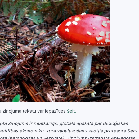
nu ziņojuma tekstu var iepazīties
šeit.
ta Ziņojums ir neatkarīgs, globāls apskats par Bioloģiskās
eidības ekonomiku, kura sagatavošanu vadījis profesors Sers 
ta (Kembridžas universitāte). Ziņojums izstrādāts Apvienotās