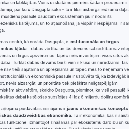
ikai un labklājībai. Viens uzskatāms piemērs šādam procesam i
dēmija, par kuru Dasgupta saka – tā ir tikai aisberga redzamā daļa.
t mūsdienu pasaulē daudzām ekosistēmām jau ir nodarīts
iezenisks kaitējums, un to atjaunošana, ja vispār ir iespējama, ir sa
ga.
mas centrā, kā norāda Dasgupta, ir
institucionāla un tirgus
mikas kļūda
– dabas vērtība un tās devums sabiedrībai nav inte
 cenās un tirgus apsvērumos, tāpēc mēs investējam visos citos ak
 dabā. Turklāt dabas devums bieži vien ir kluss un neredzams, tās
e nav tieši sajūtama un aprēķināma un tāpēc mēs to neņemam vē
nstitucionālā un ekonomiskā pasaule ir uzbūvēta tā, ka izdevīgāk i
t, nevis aizsargāt, un prioritāte tiek piešķirta neilgtspējīgām
iskām aktivitātēm, skaidro Dasgupta, pieminot, ka visā pasaulē i
aksātas dabai kaitējošas subsīdijas 4 līdz 6 miljardu dolāru apmērā
ziņojuma piedāvātais risinājums ir
jauns ekonomikas koncepts
ģiskās daudzveidības ekonomika.
Tā ir ekonomika, kas ir saistī
kas funkcionē, izmantojot zināšanas par ekosistēmu darbību un ku