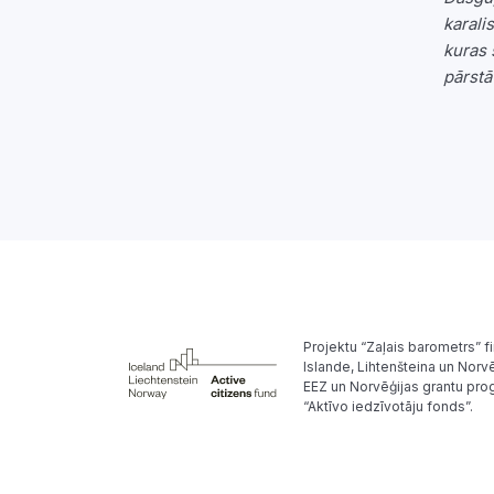
karali
kuras 
pārstāv
Projektu “Zaļais barometrs” f
Islande, Lihtenšteina un Norvē
EEZ un Norvēģijas grantu pr
“Aktīvo iedzīvotāju fonds”.