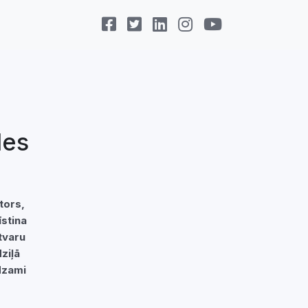
les
utors,
stina
tvaru
ziļā
dzami