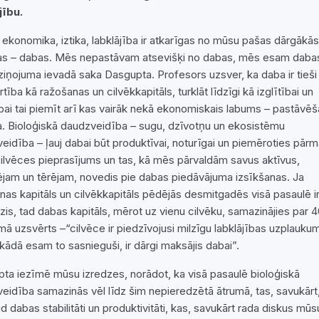
jību.
ekonomika, iztika, labklājība ir atkarīgas no mūsu pašas dārgākās
as – dabas. Mēs nepastāvam atsevišķi no dabas, mēs esam daba
 ziņojuma ievadā saka Dasgupta. Profesors uzsver, ka daba ir tieši
rtība kā ražošanas un cilvēkkapitāls, turklāt līdzīgi kā izglītībai un
bai tai piemīt arī kas vairāk nekā ekonomiskais labums – pastāvē
a. Bioloģiskā daudzveidība – sugu, dzīvotņu un ekosistēmu
eidība – ļauj dabai būt produktīvai, noturīgai un piemēroties pār
ilvēces pieprasījums un tas, kā mēs pārvaldām savus aktīvus,
ējam un tērējam, novedis pie dabas piedāvājuma izsīkšanas. Ja
nas kapitāls un cilvēkkapitāls pēdējās desmitgadēs visā pasaulē i
zis, tad dabas kapitāls, mērot uz vienu cilvēku, samazinājies par 
mā uzsvērts –“cilvēce ir piedzīvojusi milzīgu labklājības uzplauku
 kādā esam to sasnieguši, ir dārgi maksājis dabai”.
ta iezīmē mūsu izredzes, norādot, ka visā pasaulē bioloģiskā
eidība samazinās vēl līdz šim nepieredzētā ātrumā, tas, savukārt
d dabas stabilitāti un produktivitāti, kas, savukārt rada diskus mūs