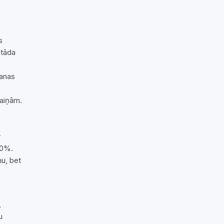
s
 tāda
šanas
maiņām.
r
40%.
mu, bet
,
u